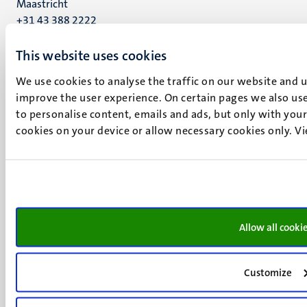
Maastricht
+31 43 388 2222
UM postal address
This website uses cookies
P.O. Box 616
We use cookies to analyse the traffic on our website and 
6200 MD
improve the user experience. On certain pages we also use
Maastricht
to personalise content, emails and ads, but only with your 
Social
Bluesky
cookies on your device or allow necessary cookies only. V
Facebook
media
Instagram
LinkedIn
TikTok
YouTube
Menu
Contact
Allow all cooki
Verantwoording
footer
Privacy & informatiebeveiliging
(NL)
Customize
Support
Feedback