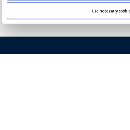
Privacy & informatiebeveiliging
(NL)
Support
Use necessary cooki
Feedback