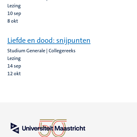
Lezing
10
sep
8
okt
Liefde en dood: snijpunten
Studium Generale | Collegereeks
Lezing
14
sep
12
okt