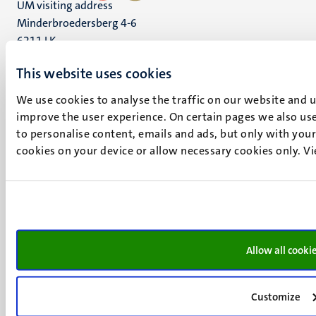
UM visiting address
Minderbroedersberg 4-6
6211 LK
Maastricht
This website uses cookies
+31 43 388 2222
We use cookies to analyse the traffic on our website and 
UM postal address
improve the user experience. On certain pages we also use
P.O. Box 616
to personalise content, emails and ads, but only with your 
6200 MD
cookies on your device or allow necessary cookies only. V
Maastricht
Social
Bluesky
Facebook
media
Instagram
LinkedIn
TikTok
Allow all cooki
YouTube
Menu
Contact
Customize
Verantwoording
footer