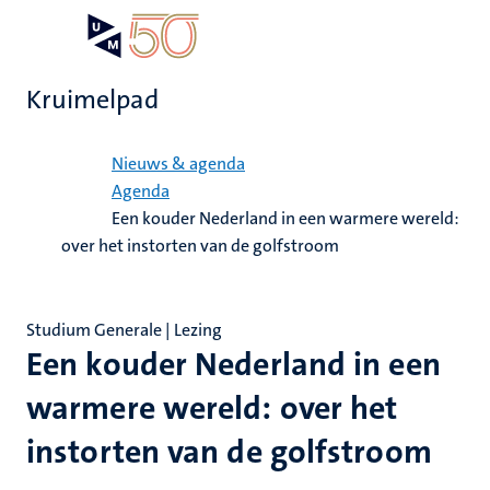
Overslaan
Open
Search
My
en
UM
menu
on
naar
the
Kruimelpad
de
websit
inhoud
Home
gaan
Nieuws & agenda
Agenda
Een kouder Nederland in een warmere wereld:
over het instorten van de golfstroom
Studium Generale | Lezing
Een kouder Nederland in een
warmere wereld: over het
instorten van de golfstroom