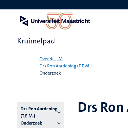
Overslaan
en
naar
de
inhoud
gaan
Kruimelpad
Home
Over de UM
Drs Ron Aardening (T.E.M.)
Onderzoek
Drs Ron 
Drs Ron Aardening
(T.E.M.)
Onderzoek