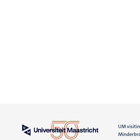
UM visiti
Minderbro