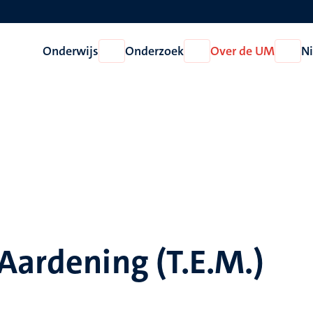
Onderwijs
Onderzoek
Over de UM
N
Open
Open
Open
Onderwijs
Onderzoek
Over
de
UM
Aardening (T.E.M.)