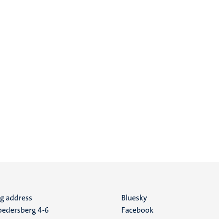
ng address
Social
Bluesky
edersberg 4-6
Facebook