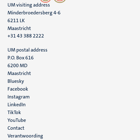
UM visiting address
Minderbroedersberg 4-6
6211 LK
Maastricht
+31 43 388 2222
UM postal address
P.O. Box 616
6200 MD
Maastricht
Social
Bluesky
Facebook
media
Instagram
LinkedIn
TikTok
YouTube
Menu
Contact
Verantwoording
footer