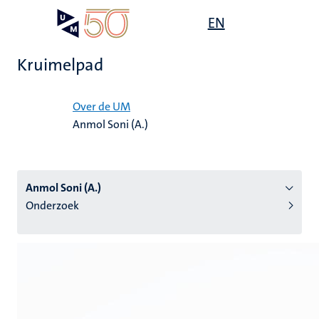
Overslaan
Open
EN
Search
My
en
UM
menu
on
naar
the
Kruimelpad
de
websit
inhoud
Home
gaan
Over de UM
Anmol Soni (A.)
tie
s
Anmol Soni (A.)
Onderzoek