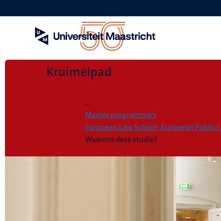
Overslaan
en
naar
de
inhoud
gaan
Kruimelpad
Home
...
Master programma's
European Law School: European Public 
Waarom deze studie?