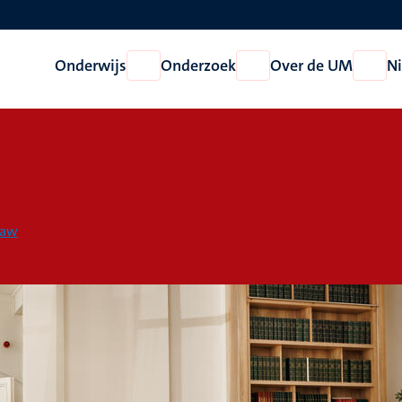
Onderwijs
Onderzoek
Over de UM
N
Open
Open
Open
Onderwijs
Onderzoek
Over
de
UM
Law