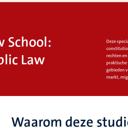
 School:
Deze speci
constituti
lic Law
rechten en
praktische
gebieden v
markt, mig
Waarom deze studi