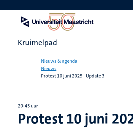
Overslaan
en
naar
de
inhoud
gaan
Kruimelpad
Home
Nieuws & agenda
Nieuws
Protest 10 juni 2025 - Update 3
20:45 uur
Protest 10 juni 20