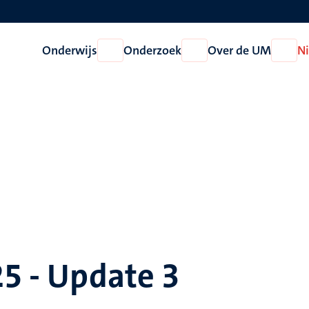
Onderwijs
Onderzoek
Over de UM
N
Open
Open
Open
Onderwijs
Onderzoek
Over
de
UM
25 - Update 3