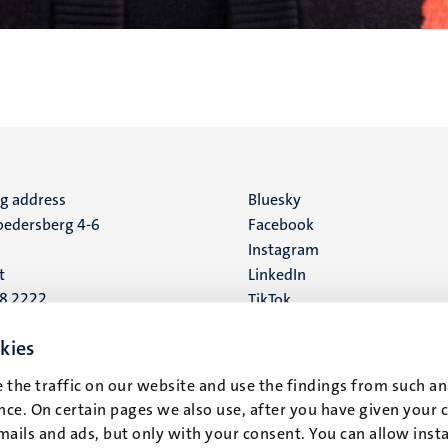
ng address
Social
Bluesky
edersberg 4-6
Facebook
media
Instagram
t
LinkedIn
88 2222
TikTok
YouTube
 address
kies
16
 the traffic on our website and use the findings from such an
ce. On certain pages we also use, after you have given your 
t
mails and ads, but only with your consent. You can allow instal