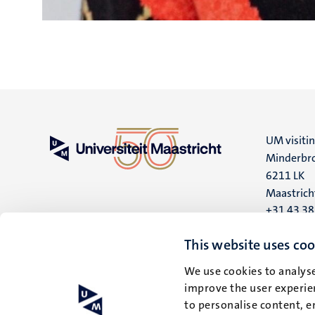
UM visiti
Minderbro
6211 LK
Maastrich
+31 43 3
UM postal
This website uses coo
P.O. Box 6
We use cookies to analyse
6200 MD
improve the user experien
Maastrich
to personalise content, e