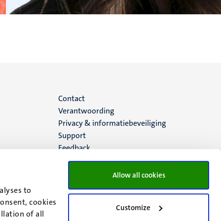
Menu
Contact
Verantwoording
footer
Privacy & informatiebeveiliging
Support
(NL)
Feedback
Allow all cookies
alyses to
consent, cookies
Customize
lation of all