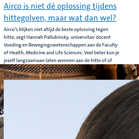
Airco is niet dé oplossing tijdens
hittegolven, maar wat dan wel?
Airco’s blijken niet altijd de beste oplossing tegen
hitte, zegt Hannah Pallubinsky, universitair docent
Voeding en Bewegingswetenschappen aan de Faculty
of Health, Medicine and Life Sciences. Veel beter kun je
jezelf langzaamaan laten wennen aan de hitte of of
een siësta doen. Hoe zit dat precies?
28 juli 2026