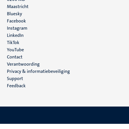
Maastricht
Social
Bluesky
Facebook
media
Instagram
LinkedIn
TikTok
YouTube
Menu
Contact
Verantwoording
footer
Privacy & informatiebeveiliging
(NL)
Support
Feedback