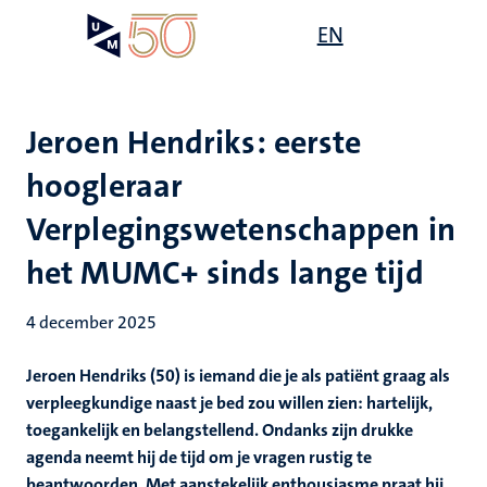
Overslaan
Open
EN
Search
My
en
UM
menu
on
naar
the
de
websit
inhoud
Jeroen Hendriks: eerste
gaan
hoogleraar
Verplegingswetenschappen in
het MUMC+ sinds lange tijd
4 december 2025
Jeroen Hendriks (50) is iemand die je als patiënt graag als
verpleegkundige naast je bed zou willen zien: hartelijk,
toegankelijk en belangstellend. Ondanks zijn drukke
agenda neemt hij de tijd om je vragen rustig te
beantwoorden. Met aanstekelijk enthousiasme praat hij