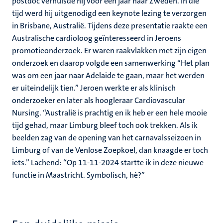
postdoc verhuisde hij voor een jaar naar Zweden. In die
tijd werd hij uitgenodigd een keynote lezing te verzorgen
in Brisbane, Australië. Tijdens deze presentatie raakte een
Australische cardioloog geïnteresseerd in Jeroens
promotieonderzoek. Er waren raakvlakken met zijn eigen
onderzoek en daarop volgde een samenwerking “Het plan
was om een jaar naar Adelaide te gaan, maar het werden
er uiteindelijk tien.” Jeroen werkte er als klinisch
onderzoeker en later als hoogleraar Cardiovascular
Nursing. “Australië is prachtig en ik heb er een hele mooie
tijd gehad, maar Limburg bleef toch ook trekken. Als ik
beelden zag van de opening van het carnavalsseizoen in
Limburg of van de Venlose Zoepkoel, dan knaagde er toch
iets.” Lachend: “Op 11-11-2024 startte ik in deze nieuwe
functie in Maastricht. Symbolisch, hè?”