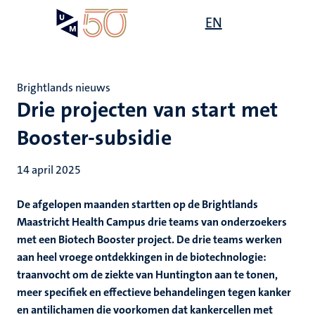
Overslaan
Open
EN
Search
My
en
UM
menu
on
naar
the
de
websit
inhoud
Brightlands nieuws
gaan
Drie projecten van start met
Booster-subsidie
14 april 2025
De afgelopen maanden startten op de Brightlands
Maastricht Health Campus drie teams van onderzoekers
met een Biotech Booster project. De drie teams werken
aan heel vroege ontdekkingen in de biotechnologie:
traanvocht om de ziekte van Huntington aan te tonen,
meer specifiek en effectieve behandelingen tegen kanker
en antilichamen die voorkomen dat kankercellen met