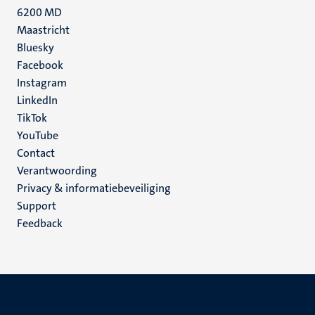
6200 MD
Maastricht
Social
Bluesky
Facebook
media
Instagram
LinkedIn
TikTok
YouTube
Menu
Contact
Verantwoording
footer
Privacy & informatiebeveiliging
(NL)
Support
Feedback