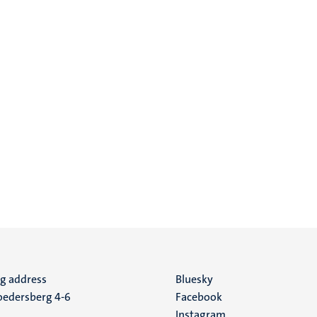
ng address
Social
Bluesky
edersberg 4-6
Facebook
media
Instagram