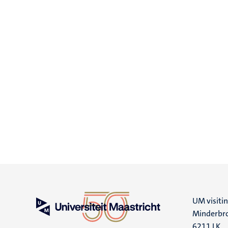
UM visiti
Minderbro
6211 LK