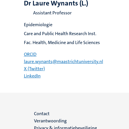
Dr Laure Wynants (L.)
Assistant Professor
Epidemiologie
Care and Public Health Research Inst.
Fac. Health, Medicine and Life Sciences
ORCID
laure.wynants@maastrichtuniversity.nl
X (Twitter)
LinkedIn
Menu
Contact
Verantwoording
footer
Privacy & informatiebeveiliging