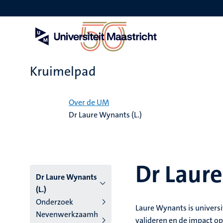
Overslaan
en
naar
de
inhoud
gaan
Kruimelpad
Home
Over de UM
Dr Laure Wynants (L.)
Dr Laure
Dr Laure Wynants
(L.)
Onderzoek
Laure Wynants is univers
Nevenwerkzaamh
valideren en de impact o