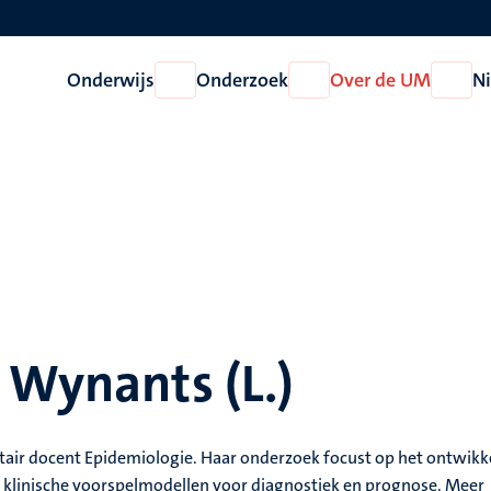
Onderwijs
Onderzoek
Over de UM
N
Open
Open
Open
Onderwijs
Onderzoek
Over
de
UM
 Wynants (L.)
itair docent Epidemiologie. Haar onderzoek focust op het ontwikk
p klinische voorspelmodellen voor diagnostiek en prognose. Meer