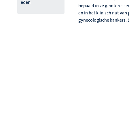
eden
bepaald in ze geïnteress
en in het klinisch nut va
gynecologische kankers, b