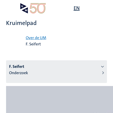
Overslaan
Open
EN
Search
My
en
UM
menu
on
naar
the
Kruimelpad
de
websit
inhoud
Home
gaan
Over de UM
F. Seifert
tie
s
F. Seifert
Onderzoek