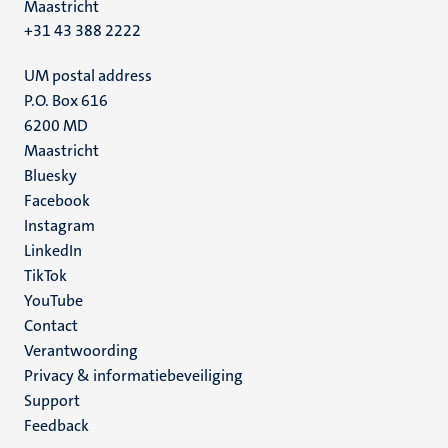
Maastricht
+31 43 388 2222
UM postal address
P.O. Box 616
6200 MD
Maastricht
Social
Bluesky
Facebook
media
Instagram
LinkedIn
TikTok
YouTube
Menu
Contact
Verantwoording
footer
Privacy & informatiebeveiliging
(NL)
Support
Feedback