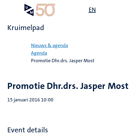
Overslaan
Open
EN
Search
My
en
UM
menu
on
naar
the
Kruimelpad
de
websit
inhoud
Home
gaan
Nieuws & agenda
Agenda
Promotie Dhr.drs. Jasper Most
Promotie Dhr.drs. Jasper Most
15 januari 2016 10:00
Event details