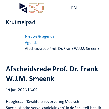
Overslaan
Open
EN
Search
My
en
UM
menu
on
naar
the
Kruimelpad
de
websit
inhoud
Home
gaan
Nieuws & agenda
Agenda
Afscheidsrede Prof. Dr. Frank W.J.M. Smeenk
Afscheidsrede Prof. Dr. Frank
W.J.M. Smeenk
19 juni 2026 16:00
Hoogleraar "Kwaliteitsbevordering Medisch
Specialistische Vervolgopleidingen" in de Faculteit Health,