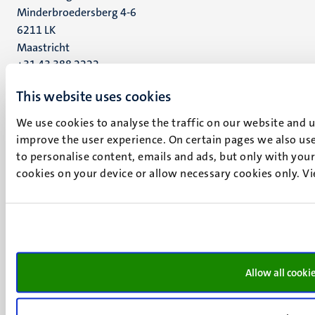
Minderbroedersberg 4-6
6211 LK
Maastricht
+31 43 388 2222
This website uses cookies
UM postal address
P.O. Box 616
We use cookies to analyse the traffic on our website and 
6200 MD
improve the user experience. On certain pages we also use
Maastricht
to personalise content, emails and ads, but only with your 
Social
Bluesky
cookies on your device or allow necessary cookies only. V
Facebook
media
Instagram
LinkedIn
TikTok
YouTube
Menu
Contact
Allow all cooki
Verantwoording
footer
Privacy & informatiebeveiliging