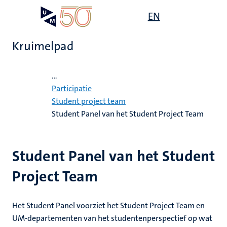
Overslaan
Open
EN
Search
My
en
UM
menu
on
naar
the
Kruimelpad
de
websit
inhoud
Home
gaan
...
mte
Participatie
Student project team
gen
ht
Student Panel van het Student Project Team
,
Student Panel van het Student
ing
euning
Project Team
elden
ing
Het Student Panel voorziet het Student Project Team en
en
UM-departementen van het studentenperspectief op wat