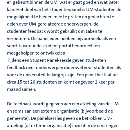
nleven
er gebeurt binnen de UM, wat er gaat goed en wat beter
nd
kan. Het doel van het studentenpanel is UM-studenten de
en
mogelijkheid te bieden mee te praten en gedachten te
delen over UM-gerelateerde onderwerpen; de
nd
studentenfeedback wordt gebruikt om zaken te
verbeteren. De panelleden hebben bijvoorbeeld als een
soort taxateur de student portal beoordeelt en
tie
meegeholpen te ontwikkelen.
Tijdens een Student Panel-sessie geven studenten
feedback over onderwerpen die zowel voor studenten als
ent
voor de universiteit belangrijk zijn. Een panel bestaat uit
s
circa 15 tot 20 studenten en komt ongeveer 1 keer per
norganisaties
maand samen.
De feedback wordt gegeven aan een afdeling van de UM
en soms aan een externe organisatie (bijvoorbeeld de
gemeente). De panelsessies geven de betrokken UM-
afdeling (of externe organisatie) inzicht in de ervaringen