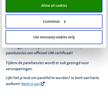
maand mee aan een panelsessie. Je geeft feedback op een
Allow all cookies
onderwerp of dienst die voor jou als student belangrijk is
en je geeft suggesties over hoe jij denkt dat het beter kan.
Betrokken UM-departmenten gebruiken jouw ideeën en
Customize
feedback om de situatie te verbeteren.
Voor het deelnemen aan een panelsessie ontvang je een
Use necessary cookies only
Albert Heijn- of VVV-voucher. Als beloning voor je inzet,
ontvang je na het bijwonen van minimaal drie
panelsessies een officieel UM-certificaat!
Tijdens de panelsessies wordt er ook gezorgd voor
versnaperingen.
Lijkt het je leuk om panellid te worden? Je bent van harte
welkom!
Meld je aan