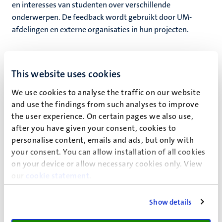
en interesses van studenten over verschillende
onderwerpen. De feedback wordt gebruikt door UM-
afdelingen en externe organisaties in hun projecten.
De rol van het SPT is het organiseren van de sessies, en het
samenbrengen van studenten en de UM-afdeling (of
This website uses cookies
externe organisatie).
We use cookies to analyse the traffic on our website
and use the findings from such analyses to improve
the user experience. On certain pages we also use,
after you have given your consent, cookies to
personalise content, emails and ads, but only with
your consent. You can allow installation of all cookies
on your device or allow necessary cookies only. View
Geef je op voor het Studentenpanel en
our
cookie statement
.
denk mee over de UM
Show details
Als studentlid van het panel doe je ongeveer 1 keer per