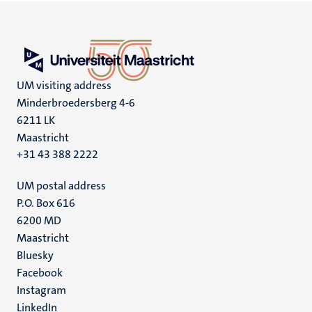
UM visiting address
Minderbroedersberg 4-6
6211 LK
Maastricht
+31 43 388 2222
UM postal address
P.O. Box 616
6200 MD
Maastricht
Social
Bluesky
Facebook
media
Instagram
LinkedIn