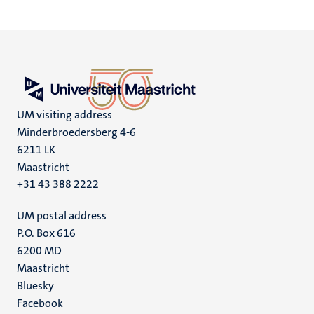
UM visiting address
Minderbroedersberg 4-6
6211 LK
Maastricht
+31 43 388 2222
UM postal address
P.O. Box 616
6200 MD
Maastricht
Social
Bluesky
Facebook
media