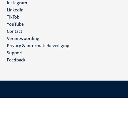
Instagram
LinkedIn
TikTok
YouTube
Menu
Contact
Verantwoording
footer
Privacy & informatiebeveiliging
(NL)
Support
Feedback