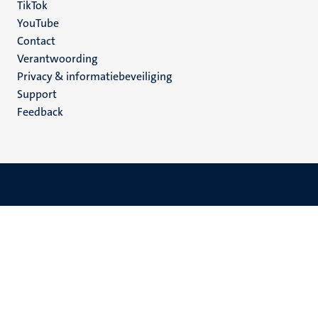
TikTok
YouTube
Menu
Contact
Verantwoording
footer
Privacy & informatiebeveiliging
(NL)
Support
Feedback