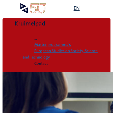
Overslaan
Open
EN
Search
My
en
UM
menu
on
naar
the
de
Kruimelpad
websit
inhoud
Home
gaan
...
Master programma's
European Studies on Society, Science
and Technology
Contact