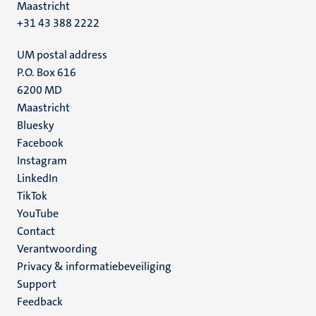
Maastricht
+31 43 388 2222
UM postal address
P.O. Box 616
6200 MD
Maastricht
Social
Bluesky
Facebook
media
Instagram
LinkedIn
TikTok
YouTube
Menu
Contact
Verantwoording
footer
Privacy & informatiebeveiliging
(NL)
Support
Feedback