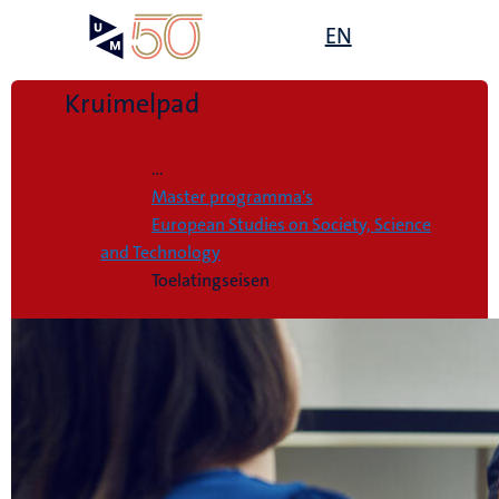
Overslaan
Open
EN
Search
My
en
UM
menu
on
naar
the
de
Kruimelpad
websit
inhoud
Home
gaan
...
Master programma's
European Studies on Society, Science
and Technology
Toelatingseisen