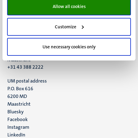
Allow all cookies
Customize
UM visiting address
Minderbroedersberg 4-6
Use necessary cookies only
6211 LK
Maastricht
+31 43 388 2222
UM postal address
P.O. Box 616
6200 MD
Maastricht
Social
Bluesky
Facebook
media
Instagram
LinkedIn