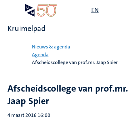
Overslaan
Open
EN
Search
My
en
UM
menu
on
naar
the
Kruimelpad
de
websit
inhoud
Home
gaan
Nieuws & agenda
Agenda
Afscheidscollege van prof.mr. Jaap Spier
Afscheidscollege van prof.mr.
Jaap Spier
4 maart 2016 16:00