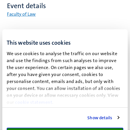
Event details
Faculty of Law
This website uses cookies
Afscheidscollege van prof.mr. Jaap
Spier
We use cookies to analyse the traffic on our website
and use the findings from such analyses to improve
hoogleraar Aansprakelijkheidsverzekering in Vergelijkend
the user experience. On certain pages we also use,
Perspectief in de Faculteit der Rechtsgeleerdheid.
after you have given your consent, cookies to
Titel van de rede: “De lange schaduw van het verleden.
personalise content, emails and ads, but only with
Zoeken naar de kwadrathours van de cirkel?”
your consent. You can allow installation of all cookies
on your device or allow necessary cookies only. View
Friday 4 March 2016, 16.00 hours
our
cookie statement
.
Show details