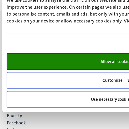
improve the user experience. On certain pages we also use
to personalise content, emails and ads, but only with your 
cookies on your device or allow necessary cookies only. V
UM visiting address
Minderbroedersberg 4-6
6211 LK
Allow all cooki
Maastricht
+31 43 388 2222
Customize
UM postal address
P.O. Box 616
Use necessary cooki
6200 MD
Maastricht
Social
Bluesky
Facebook
media