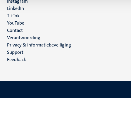
Instagram
LinkedIn
TikTok
YouTube
Menu
Contact
Verantwoording
footer
Privacy & informatiebeveiliging
(NL)
Support
Feedback