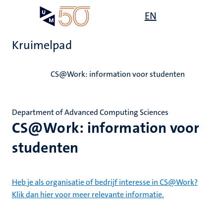
Overslaan
Open
EN
Search
My
en
UM
menu
on
naar
the
Kruimelpad
de
websit
inhoud
Home
gaan
CS@Work: information voor studenten
Department of Advanced Computing Sciences
CS@Work: information voor
studenten
Heb je als organisatie of bedrijf interesse in CS@Work?
Klik dan hier voor meer relevante informatie.