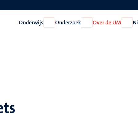
Onderwijs
Onderzoek
Over de UM
N
Open
Open
Open
Onderwijs
Onderzoek
Over
de
UM
ets