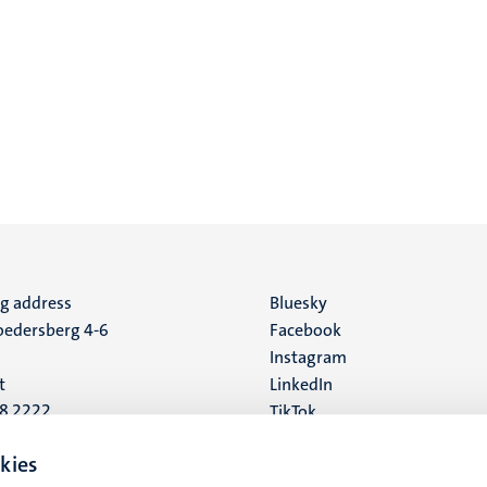
ng address
Social
Bluesky
edersberg 4-6
Facebook
media
Instagram
t
LinkedIn
88 2222
TikTok
YouTube
 address
kies
16