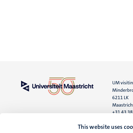
UM visiti
Minderbro
6211 LK
Maastrich
+31 43 3
UM postal
This website uses coo
P.O. Box 6