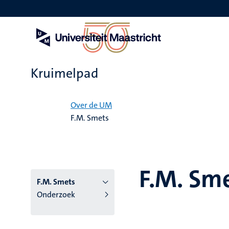
Overslaan
en
naar
de
inhoud
gaan
Kruimelpad
Home
Over de UM
F.M. Smets
F.M. Sm
F.M. Smets
Onderzoek