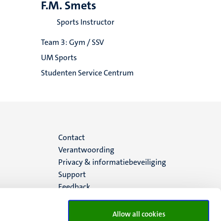
F.M. Smets
Sports Instructor
Team 3: Gym / SSV
UM Sports
Studenten Service Centrum
Menu
Contact
Verantwoording
footer
Privacy & informatiebeveiliging
Support
(NL)
Feedback
Allow all cookies