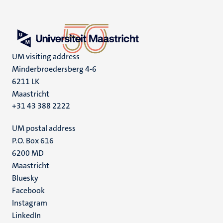
UM visiting address
Minderbroedersberg 4-6
6211 LK
Maastricht
+31 43 388 2222
UM postal address
P.O. Box 616
6200 MD
Maastricht
Social
Bluesky
Facebook
media
Instagram
LinkedIn