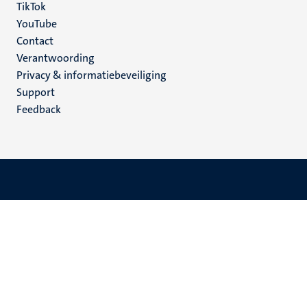
TikTok
YouTube
Menu
Contact
Verantwoording
footer
Privacy & informatiebeveiliging
(NL)
Support
Feedback