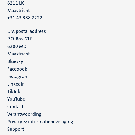
6211 LK
Maastricht
+31 43 388 2222
UM postal address
P.O. Box 616
6200 MD
Maastricht
Social
Bluesky
Facebook
media
Instagram
LinkedIn
TikTok
YouTube
Menu
Contact
Verantwoording
footer
Privacy & informatiebeveiliging
(NL)
Support