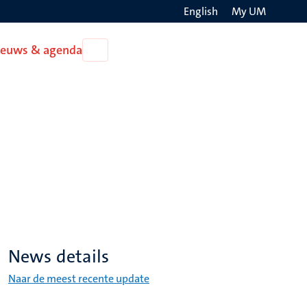
English
My UM
Search
ieuws & agenda
Open
on
Nieuws
the
&
agenda
websit
News details
Naar de meest recente update