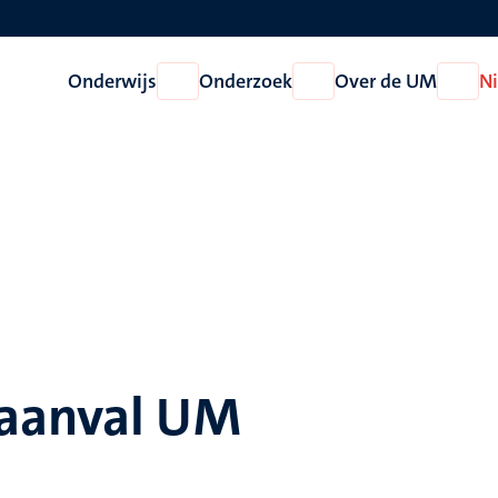
Onderwijs
Onderzoek
Over de UM
N
Open
Open
Open
Onderwijs
Onderzoek
Over
de
UM
raanval UM