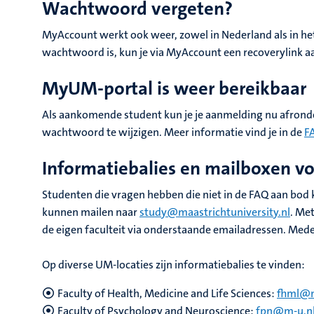
Wachtwoord vergeten?
MyAccount werkt ook weer, zowel in Nederland als in het 
wachtwoord is, kun je via MyAccount een recoverylink a
MyUM-portal is weer bereikbaar
Als aankomende student kun je je aanmelding nu afronde
wachtwoord te wijzigen. Meer informatie vind je in de
F
Informatiebalies en mailboxen v
Studenten die vragen hebben die niet in de FAQ aan bod k
kunnen mailen naar
study@maastrichtuniversity.nl
. Me
de eigen faculteit via onderstaande emailadressen. Med
Op diverse UM-locaties zijn informatiebalies te vinden:
Faculty of Health, Medicine and Life Sciences:
fhml@m
Faculty of Psychology and Neuroscience:
fpn@m-u.n