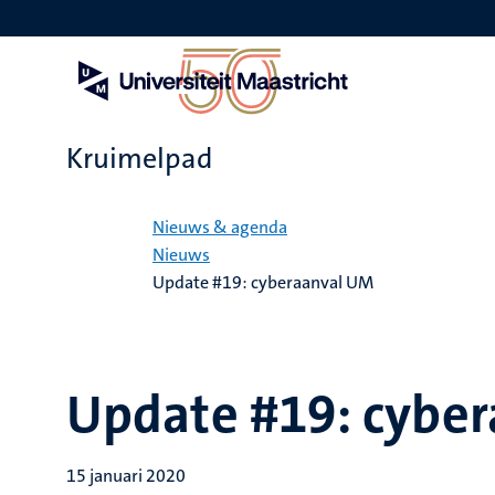
Overslaan
en
naar
de
inhoud
gaan
Kruimelpad
Home
Nieuws & agenda
Nieuws
Update #19: cyberaanval UM
Update #19: cybe
15 januari 2020