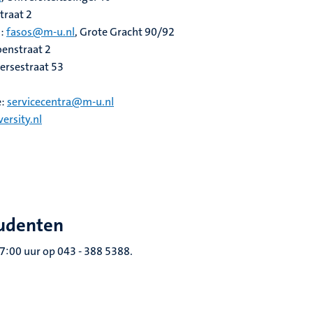
straat 2
n:
fasos@m-u.nl
, Grote Gracht 90/92
oenstraat 2
gersestraat 53
e:
servicecentra@m-u.nl
ersity.nl
tudenten
17:00 uur op 043 - 388 5388.