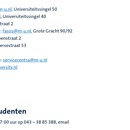
-u.nl
, Universiteitssingel 50
l
, Universiteitssingel 40
straat 2
n:
fasos@m-u.nl
, Grote Gracht 90/92
oenstraat 2
gersestraat 53
e:
servicecentra@m-u.nl
ersity.nl
tudenten
17:00 uur op 043 – 38 85 388, email