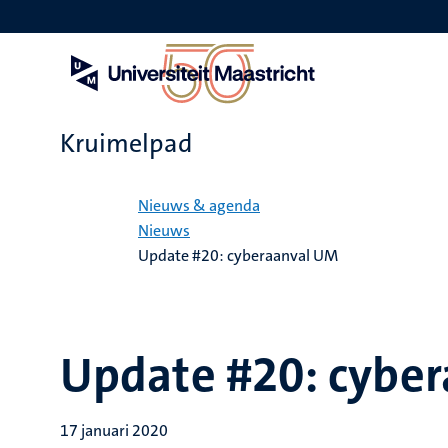
Overslaan
en
naar
de
inhoud
gaan
Kruimelpad
Home
Nieuws & agenda
Nieuws
Update #20: cyberaanval UM
Update #20: cybe
17 januari 2020