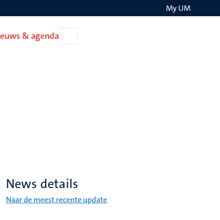
My UM
Search
ieuws & agenda
Open
on
Nieuws
the
&
agenda
websit
News details
Naar de meest recente update