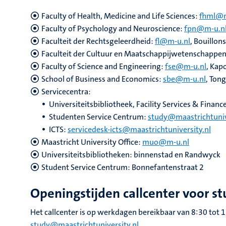
Faculty of Health, Medicine and Life Sciences:
fhml@m
Faculty of Psychology and Neuroscience:
fpn@m-u.n
Faculteit der Rechtsgeleerdheid:
fl@m-u.nl
, Bouillon
Faculteit der Cultuur en Maatschappijwetenschappe
Faculty of Science and Engineering:
fse@m-u.nl
, Kap
School of Business and Economics:
sbe@m-u.nl
, Ton
Servicecentra:
Universiteitsbibliotheek, Facility Services & Financ
Studenten Service Centrum:
study@maastrichtuniv
ICTS:
servicedesk-icts@maastrichtuniversity.nl
Maastricht University Office:
muo@m-u.nl
Universiteitsbibliotheken: binnenstad en Randwyck
Student Service Centrum: Bonnefantenstraat 2
Openingstijden callcenter voor s
Het callcenter is op werkdagen bereikbaar van 8:30 tot 
study@maastrichtuniversity.nl
.