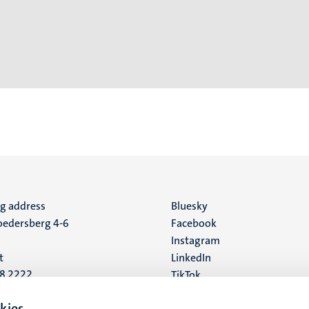
ng address
Social
Bluesky
edersberg 4-6
Facebook
media
Instagram
t
LinkedIn
88 2222
TikTok
YouTube
 address
kies