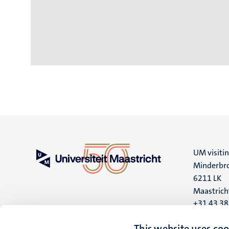
UM visiti
Minderbro
6211 LK
Maastrich
+31 43 3
UM postal
This website uses coo