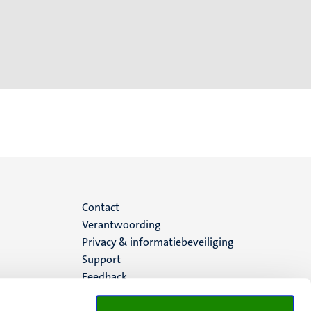
Menu
Contact
Verantwoording
footer
Privacy & informatiebeveiliging
Support
(NL)
Feedback