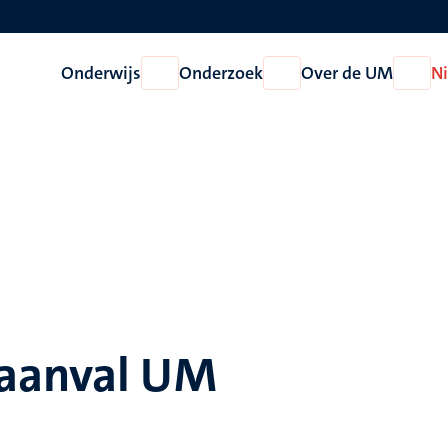
Onderwijs
Onderzoek
Over de UM
N
Open
Open
Open
Onderwijs
Onderzoek
Over
de
UM
raanval UM