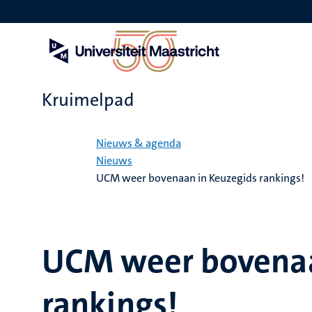
Overslaan
en
naar
de
inhoud
gaan
Kruimelpad
Home
Nieuws & agenda
Nieuws
UCM weer bovenaan in Keuzegids rankings!
UCM weer bovenaa
rankings!