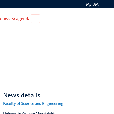
My UM
Search
ieuws & agenda
Open
on
Nieuws
the
&
agenda
websit
News details
Faculty of Science and Engineering
University College Maastricht