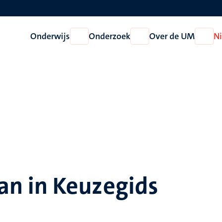
Onderwijs
Onderzoek
Over de UM
N
Open
Open
Open
Onderwijs
Onderzoek
Over
de
UM
n in Keuzegids