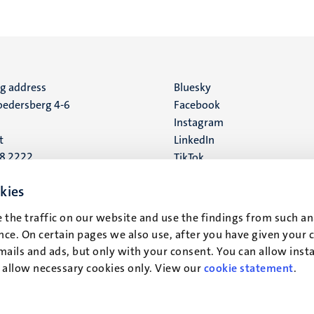
ng address
Social
Bluesky
edersberg 4-6
Facebook
media
Instagram
t
LinkedIn
88 2222
TikTok
YouTube
 address
kies
16
 the traffic on our website and use the findings from such an
ce. On certain pages we also use, after you have given your 
t
mails and ads, but only with your consent. You can allow instal
r allow necessary cookies only. View our
cookie statement
.