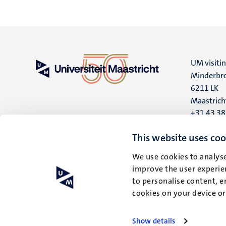
UM visiti
Minderbro
6211 LK
Maastrich
+31 43 3
UM postal
This website uses coo
P.O. Box 6
We use cookies to analyse
6200 MD
improve the user experien
Maastrich
to personalise content, e
cookies on your device o
Show details