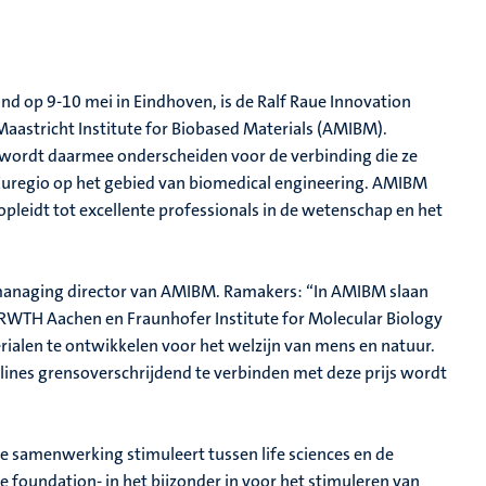
nd op 9-10 mei in Eindhoven, is de Ralf Raue Innovation
Maastricht Institute for Biobased Materials (AMIBM).
wordt daarmee onderscheiden voor de verbinding die ze
 Euregio op het gebied van biomedical engineering. AMIBM
eidt tot excellente professionals in de wetenschap en het
 managing director van AMIBM. Ramakers: “In AMIBM slaan
WTH Aachen en Fraunhofer Institute for Molecular Biology
ialen te ontwikkelen voor het welzijn van mens en natuur.
iplines grensoverschrijdend te verbinden met deze prijs wordt
die samenwerking stimuleert tussen life sciences en de
 de foundation- in het bijzonder in voor het stimuleren van