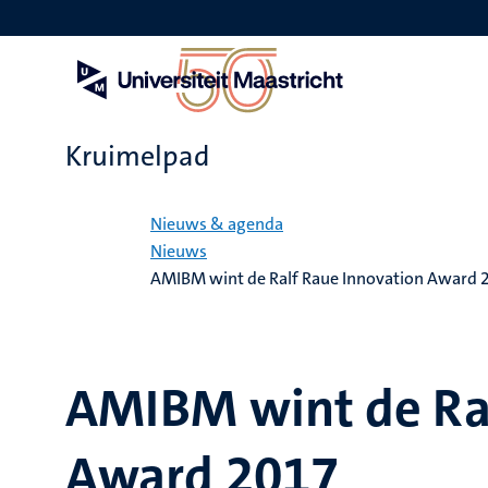
Overslaan
en
naar
de
inhoud
gaan
Kruimelpad
Home
Nieuws & agenda
Nieuws
AMIBM wint de Ralf Raue Innovation Award 
AMIBM wint de Ral
Award 2017