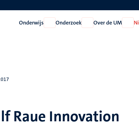
Onderwijs
Onderzoek
Over de UM
N
Open
Open
Open
Onderwijs
Onderzoek
Over
de
UM
2017
f Raue Innovation