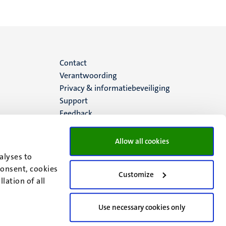
Menu
Contact
Verantwoording
footer
Privacy & informatiebeveiliging
Support
(NL)
Feedback
Allow all cookies
alyses to
consent, cookies
Customize
lation of all
Use necessary cookies only