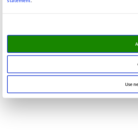
statement
.
A
Use ne