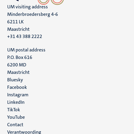
UM visiting address
Minderbroedersberg 4-6
6211 LK
Maastricht
+31 43 388 2222
UM postal address
P.O. Box 616
6200 MD
Maastricht
Social
Bluesky
Facebook
media
Instagram
LinkedIn
TikTok
YouTube
Menu
Contact
Verantwoording