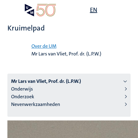
Overslaan
Open
EN
Search
My
en
UM
menu
on
naar
the
Kruimelpad
de
websit
inhoud
Home
gaan
Over de UM
Mr Lars van Vliet, Prof. dr. (L.P.W.)
tie
s
Mr Lars van Vliet, Prof. dr. (L.P.W.)
Onderwijs
Onderzoek
Nevenwerkzaamheden