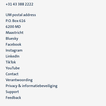
+31 43 388 2222
UM postal address
P.O. Box 616
6200 MD
Maastricht
Social
Bluesky
Facebook
media
Instagram
LinkedIn
TikTok
YouTube
Menu
Contact
Verantwoording
footer
Privacy & informatiebeveiliging
(NL)
Support
Feedback