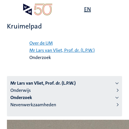
Overslaan
Open
EN
Search
My
en
UM
menu
on
naar
the
Kruimelpad
de
websit
inhoud
Home
gaan
Over de UM
Mr Lars van Vliet, Prof. dr. (L.P.W.)
tie
Onderzoek
s
Mr Lars van Vliet, Prof. dr. (L.P.W.)
Onderwijs
Onderzoek
Nevenwerkzaamheden