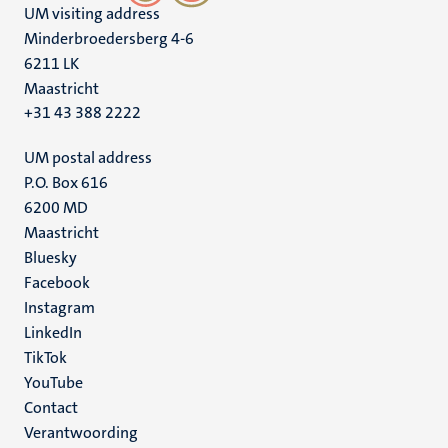
UM visiting address
Minderbroedersberg 4-6
6211 LK
Maastricht
+31 43 388 2222
UM postal address
P.O. Box 616
6200 MD
Maastricht
Social
Bluesky
Facebook
media
Instagram
LinkedIn
TikTok
YouTube
Menu
Contact
Verantwoording
footer