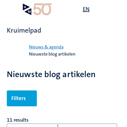
Overslaan
Open
EN
Search
My
en
UM
menu
on
naar
the
de
websit
Kruimelpad
inhoud
gaan
Home
Nieuws & agenda
Nieuwste blog artikelen
Nieuwste blog artikelen
Filters
11 results