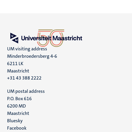
pagina
pagina
pagina
pagin
UM visiting address
Minderbroedersberg 4-6
6211 LK
Maastricht
+31 43 388 2222
UM postal address
P.O. Box 616
6200 MD
Maastricht
Social
Bluesky
Facebook
media