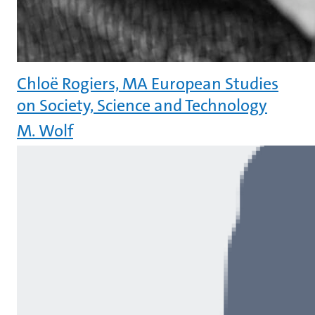
Chloë Rogiers, MA European Studies
on Society, Science and Technology
M. Wolf