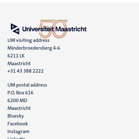
UM visiting address
Minderbroedersberg 4-6
6211 LK
Maastricht
+31 43 388 2222
UM postal address
P.O. Box 616
6200 MD
Maastricht
Social
Bluesky
Facebook
media
Instagram