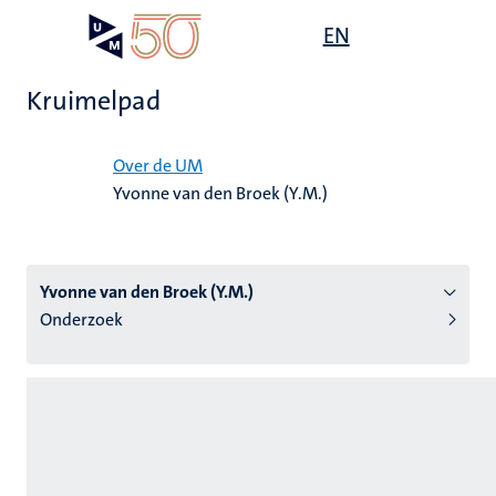
Overslaan
Open
EN
Search
My
en
UM
menu
on
naar
the
Kruimelpad
de
websit
inhoud
Home
gaan
Over de UM
Yvonne van den Broek (Y.M.)
tie
s
Yvonne van den Broek (Y.M.)
Onderzoek