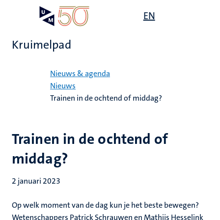
Overslaan
Open
EN
Search
My
en
UM
menu
on
naar
the
Kruimelpad
de
websit
inhoud
Home
gaan
Nieuws & agenda
Nieuws
Trainen in de ochtend of middag?
Trainen in de ochtend of
middag?
2 januari 2023
Op welk moment van de dag kun je het beste bewegen?
Wetenschappers Patrick Schrauwen en Mathijs Hesselink