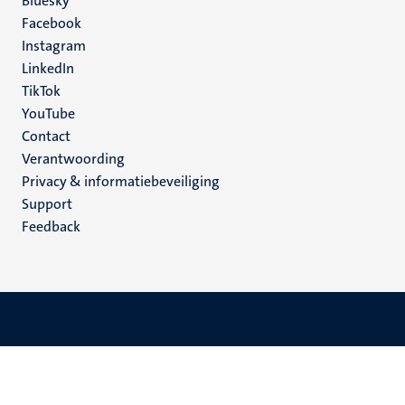
Social
Bluesky
Facebook
media
Instagram
LinkedIn
TikTok
YouTube
Menu
Contact
Verantwoording
footer
Privacy & informatiebeveiliging
(NL)
Support
Feedback