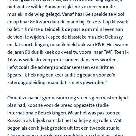
niet wat ze wilde. Aanvankelijk leek ze meer voor de
muziek in de wieg gelegd. Vanaf haar 6e speelde ze viool
en op haar 8e kwam daar de piano bij. En ze zat op klassiek
ballet. “Ik miste uiteindelijk de passie om mijn leven aan
de viool te wijden. Ik speelde klassieke muziek: Debussy
en dat soort dingen, maar ik hield ook van R&B. Het waren
de jaren 90 dus ik keek ook veel tv, vooral naar TMF. Toen ik
16 was wilde ik even professioneel danseres worden,
liefst zoals die achtergronddanseressen van Britney
Spears. Ik heb nog een keer auditie gedaan voor zo’n
zaterdagopleiding, maar dat is niets geworden.”
Omdat ze na het gymnasium nog steeds geen vastomlijnd
plan had, koos ze voor de breed opgezette studie
Internationale Betrekkingen. Maar het was pas toen ze
Russisch als bijvak nam dat het balletje ging rollen. Wat
begon als een bijvak groeide uit tot een tweede studie.
“De manier waarop ik op de middelbare school bij Latijn