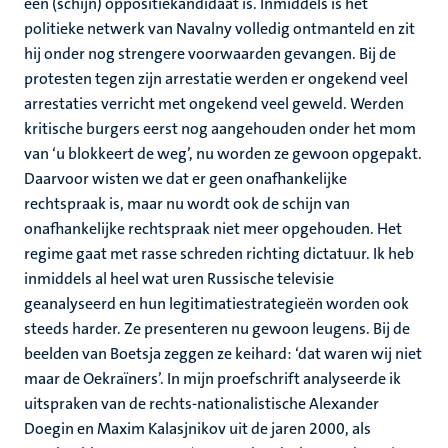
een (schijn) oppositiekandidaat is. Inmiddels is het
politieke netwerk van Navalny volledig ontmanteld en zit
hij onder nog strengere voorwaarden gevangen. Bij de
protesten tegen zijn arrestatie werden er ongekend veel
arrestaties verricht met ongekend veel geweld. Werden
kritische burgers eerst nog aangehouden onder het mom
van ‘u blokkeert de weg’, nu worden ze gewoon opgepakt.
Daarvoor wisten we dat er geen onafhankelijke
rechtspraak is, maar nu wordt ook de schijn van
onafhankelijke rechtspraak niet meer opgehouden. Het
regime gaat met rasse schreden richting dictatuur. Ik heb
inmiddels al heel wat uren Russische televisie
geanalyseerd en hun legitimatiestrategieën worden ook
steeds harder. Ze presenteren nu gewoon leugens. Bij de
beelden van Boetsja zeggen ze keihard: ‘dat waren wij niet
maar de Oekraïners’. In mijn proefschrift analyseerde ik
uitspraken van de rechts-nationalistische Alexander
Doegin en Maxim Kalasjnikov uit de jaren 2000, als