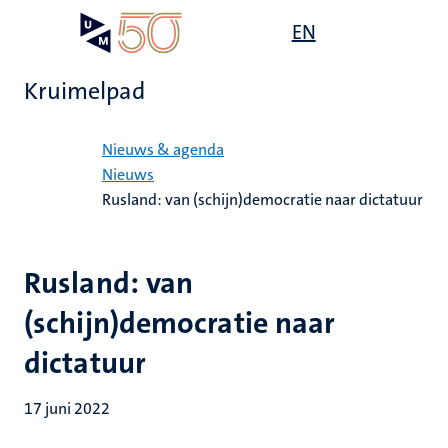
Overslaan
Open
EN
Search
My
en
UM
menu
on
naar
the
Kruimelpad
de
websit
inhoud
Home
gaan
Nieuws & agenda
Nieuws
Rusland: van (schijn)democratie naar dictatuur
Rusland: van
(schijn)democratie naar
dictatuur
17 juni 2022