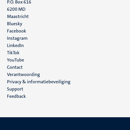
P.O. Box 616
6200 MD
Maastricht
Social
Bluesky
Facebook
media
Instagram
LinkedIn
TikTok
YouTube
Menu
Contact
Verantwoording
footer
Privacy & informatiebeveiliging
(NL)
Support
Feedback