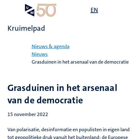
Overslaan
Open
EN
Search
My
en
UM
menu
on
naar
the
Kruimelpad
de
websit
inhoud
Home
gaan
Nieuws & agenda
Nieuws
Grasduinen in het arsenaal van de democratie
Grasduinen in het arsenaal
van de democratie
15 november 2022
Van polarisatie, desinformatie en populisten in eigen land
tot geopolitieke druk vanuit het buitenland: de Europese