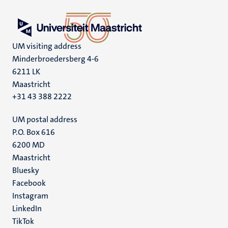
UM visiting address
Minderbroedersberg 4-6
6211 LK
Maastricht
+31 43 388 2222
UM postal address
P.O. Box 616
6200 MD
Maastricht
Social
Bluesky
Facebook
media
Instagram
LinkedIn
TikTok