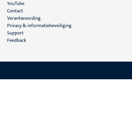
YouTube
Menu
Contact
Verantwoording
footer
Privacy & informatiebeveiliging
(NL)
Support
Feedback