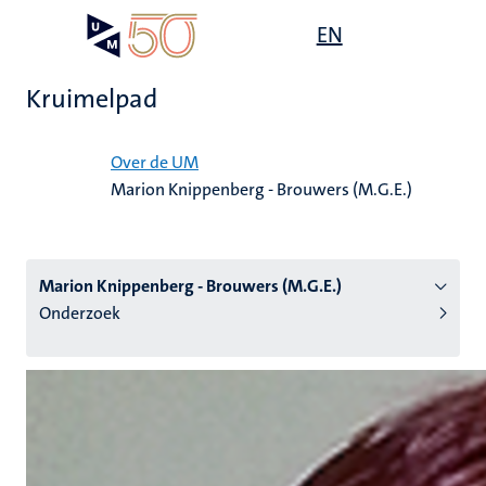
Overslaan
Open
EN
Search
My
en
UM
menu
on
naar
the
Kruimelpad
de
websit
inhoud
Home
gaan
Over de UM
Marion Knippenberg - Brouwers (M.G.E.)
tie
s
Marion Knippenberg - Brouwers (M.G.E.)
Onderzoek