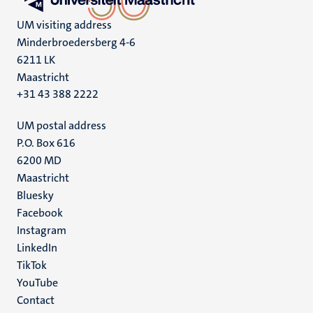
UM visiting address
Minderbroedersberg 4-6
6211 LK
Maastricht
+31 43 388 2222
UM postal address
P.O. Box 616
6200 MD
Maastricht
Social
Bluesky
Facebook
media
Instagram
LinkedIn
TikTok
YouTube
Menu
Contact