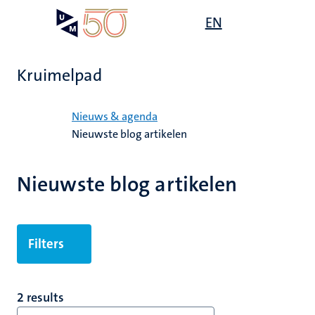
Overslaan
Open
EN
Search
My
en
UM
menu
on
naar
the
de
websit
Kruimelpad
inhoud
gaan
Home
Nieuws & agenda
Nieuwste blog artikelen
Nieuwste blog artikelen
Filters
2 results