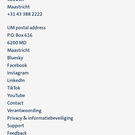
Maastricht
+31 43 388 2222
UM postal address
P.O. Box 616
6200 MD
Maastricht
Social
Bluesky
Facebook
media
Instagram
LinkedIn
TikTok
YouTube
Menu
Contact
Verantwoording
footer
Privacy & informatiebeveiliging
(NL)
Support
Feedback