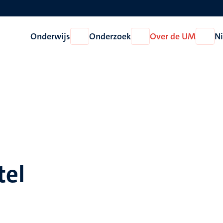
Onderwijs
Onderzoek
Over de UM
N
Open
Open
Open
Onderwijs
Onderzoek
Over
de
UM
tel