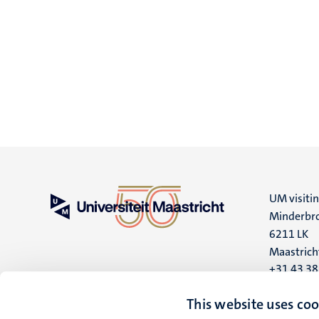
UM visiti
Minderbro
6211 LK
Maastrich
+31 43 3
UM postal
This website uses coo
P.O. Box 6