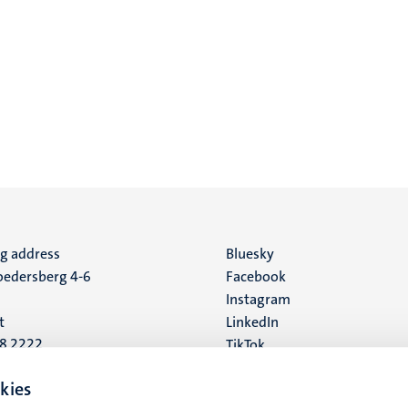
ng address
Social
Bluesky
edersberg 4-6
Facebook
media
Instagram
t
LinkedIn
88 2222
TikTok
YouTube
 address
kies
16