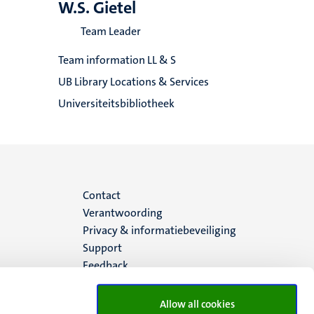
W.S. Gietel
Team Leader
Team information LL & S
UB Library Locations & Services
Universiteitsbibliotheek
Menu
Contact
Verantwoording
footer
Privacy & informatiebeveiliging
Support
(NL)
Feedback
Allow all cookies