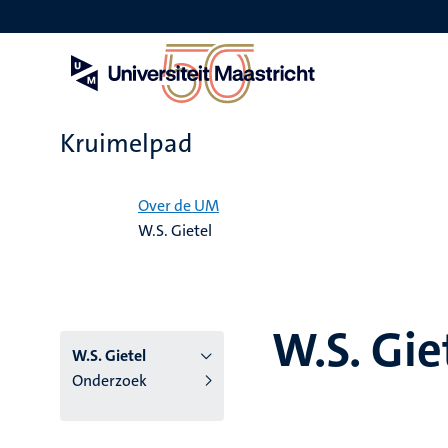
Overslaan
en
naar
de
inhoud
gaan
Kruimelpad
Home
Over de UM
W.S. Gietel
W.S. Gie
W.S. Gietel
Onderzoek