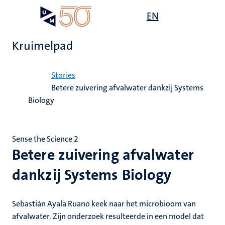
Overslaan
Open
EN
Search
My
en
UM
menu
on
naar
the
Kruimelpad
de
websit
inhoud
Home
gaan
Stories
Betere zuivering afvalwater dankzij Systems
Biology
Sense the Science 2
Betere zuivering afvalwater
dankzij Systems Biology
Sebastián Ayala Ruano keek naar het microbioom van
afvalwater. Zijn onderzoek resulteerde in een model dat