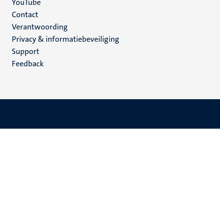
YouTube
Menu
Contact
Verantwoording
footer
Privacy & informatiebeveiliging
(NL)
Support
Feedback