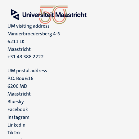
UM visiting address
Minderbroedersberg 4-6
6211 LK
Maastricht
+31 43 388 2222
UM postal address
P.O. Box 616
6200 MD
Maastricht
Social
Bluesky
Facebook
media
Instagram
LinkedIn
TikTok