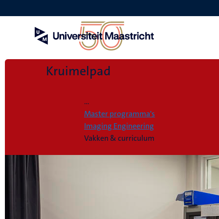
Overslaan
en
naar
de
inhoud
gaan
Kruimelpad
Home
...
Master programma's
Imaging Engineering
Vakken & curriculum