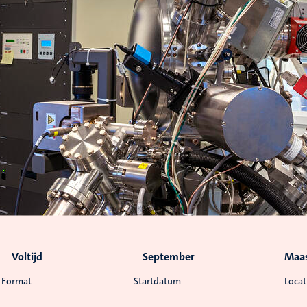
Voltijd
September
Maas
Format
Startdatum
Locat