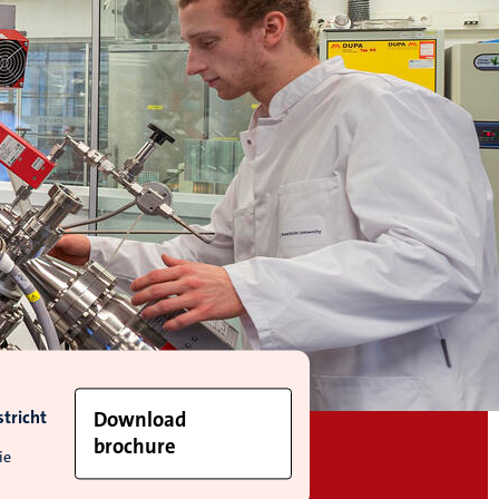
tricht
Download
brochure
ie