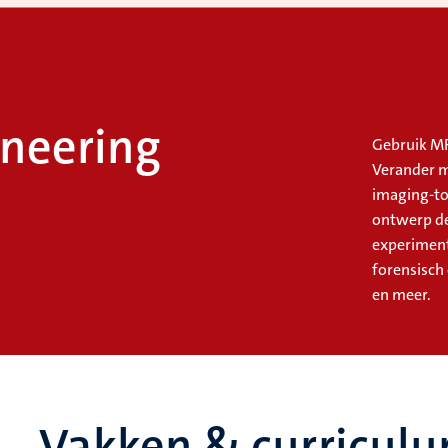
neering
Gebruik MR
Verander m
imaging-to
ontwerp de
experiment
forensisch
en meer.
Vakken & curricul