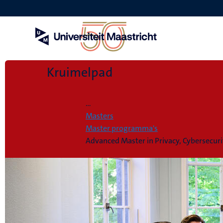
Overslaan
en
naar
de
inhoud
gaan
Kruimelpad
Home
...
Masters
Master programma's
Advanced Master in Privacy, Cybersecu