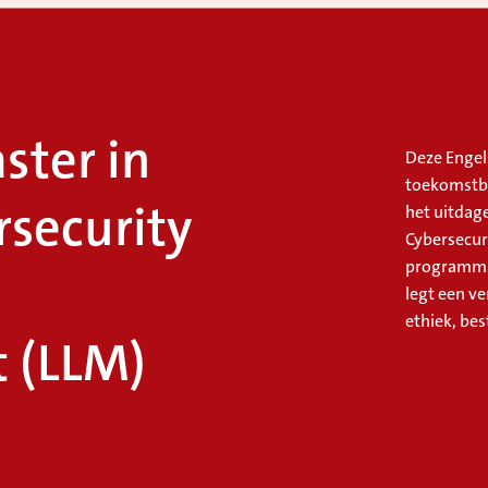
ster in
Deze Engel
toekomstbe
rsecurity
het uitdag
Cybersecur
programma 
legt een ve
ethiek, be
 (LLM)