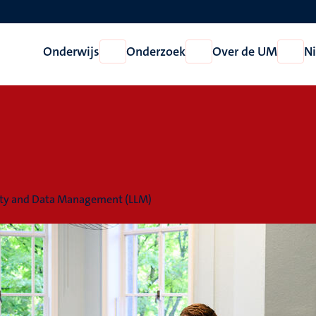
Onderwijs
Onderzoek
Over de UM
N
Open
Open
Open
Onderwijs
Onderzoek
Over
de
UM
rity and Data Management (LLM)