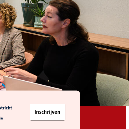
tricht
Inschrijven
ie