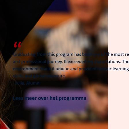
“
Graduating from this program has been one of the most r
and professional journey. It exceeded my expectations. The
environment made it unique and provided holistic learning
skills, and global exposure.
- Julia, Alumni
Lees meer over het programma