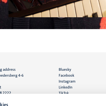
ng address
Social
Bluesky
edersberg 4-6
Facebook
media
Instagram
t
LinkedIn
88 2222
TikTok
YouTube
 address
kies