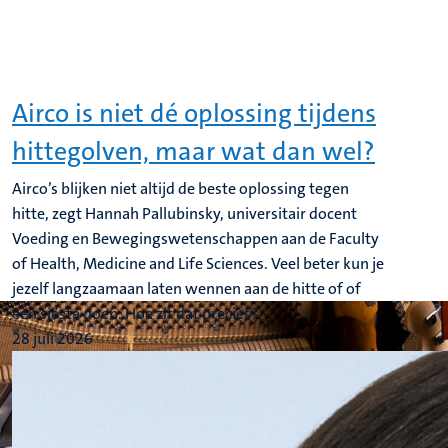
Airco is niet dé oplossing tijdens
hittegolven, maar wat dan wel?
Airco’s blijken niet altijd de beste oplossing tegen
hitte, zegt Hannah Pallubinsky, universitair docent
Voeding en Bewegingswetenschappen aan de Faculty
of Health, Medicine and Life Sciences. Veel beter kun je
jezelf langzaamaan laten wennen aan de hitte of of
een siësta doen. Hoe zit dat precies?
28 juli 2026