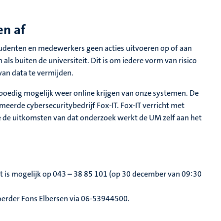
en af
studenten en medewerkers geen acties uitvoeren op of aan
ls buiten de universiteit. Dit is om iedere vorm van risico
van data te vermijden.
poedig mogelijk weer online krijgen van onze systemen. De
eerde cybersecuritybedrijf Fox-IT. Fox-IT verricht met
 de uitkomsten van dat onderzoek werkt de UM zelf aan het
t is mogelijk op 043 – 38 85 101 (op 30 december van 09:30
rder Fons Elbersen via 06-53944500.