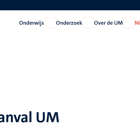
Onderwijs
Onderzoek
Over de UM
N
Open
Open
Open
Onderwijs
Onderzoek
Over
de
UM
aanval UM