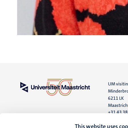
UM visiti
Minderbro
6211 LK
Maastrich
+31 43 3
UM postal
This website uses coo