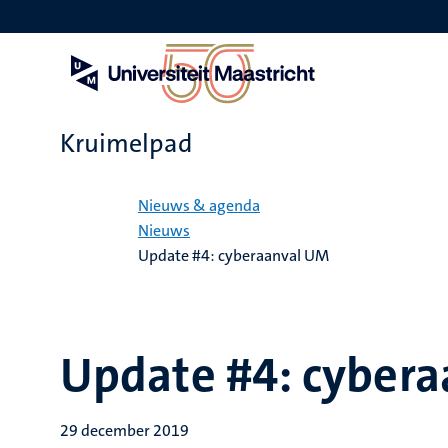
Overslaan
en
naar
de
inhoud
gaan
Kruimelpad
Home
Nieuws & agenda
Nieuws
Update #4: cyberaanval UM
Update #4: cyber
29 december 2019