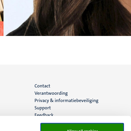
Menu
Contact
Verantwoording
footer
Privacy & informatiebeveiliging
Support
(NL)
Feedback