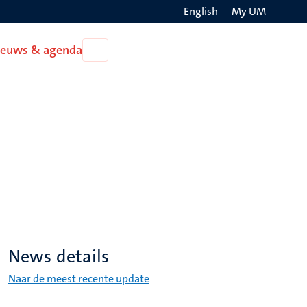
English
My UM
Search
ieuws & agenda
Open
on
Nieuws
the
&
agenda
websit
News details
Naar de meest recente update