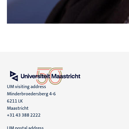
UM visiting address
Minderbroedersberg 4-6
6211 LK
Maastricht
+31 43 388 2222
UM postal address