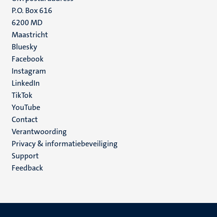
P.O. Box 616
6200 MD
Maastricht
Social
Bluesky
Facebook
media
Instagram
LinkedIn
TikTok
YouTube
Menu
Contact
Verantwoording
footer
Privacy & informatiebeveiliging
(NL)
Support
Feedback