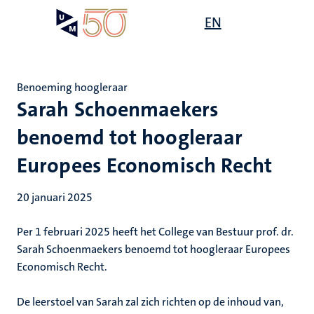
Overslaan
Open
EN
Search
My
en
UM
menu
on
naar
the
de
websit
inhoud
Benoeming hoogleraar
gaan
Sarah Schoenmaekers
benoemd tot hoogleraar
Europees Economisch Recht
20 januari 2025
Per 1 februari 2025 heeft het College van Bestuur prof. dr.
Sarah Schoenmaekers benoemd tot hoogleraar Europees
Economisch Recht.
De leerstoel van Sarah zal zich richten op de inhoud van,