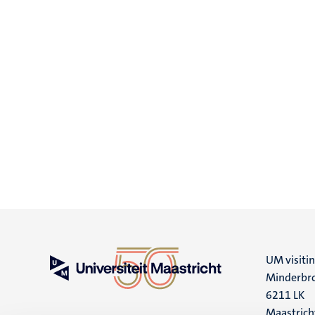
UM visiti
Minderbro
6211 LK
Maastrich