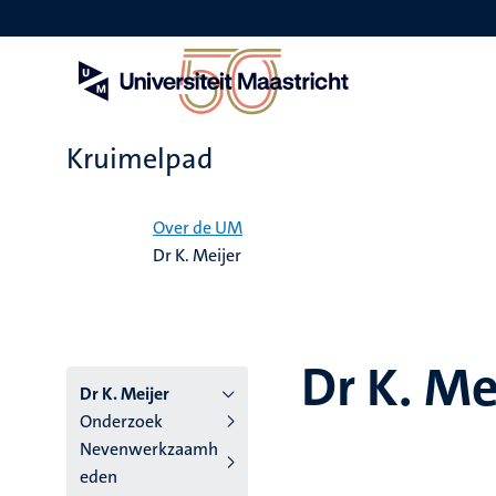
Overslaan
en
naar
de
inhoud
gaan
Kruimelpad
Home
Over de UM
Dr K. Meijer
Dr K. Me
Dr K. Meijer
Onderzoek
Nevenwerkzaamh
eden