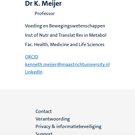
Dr K. Meijer
Professor
Voeding en Bewegingswetenschappen
Inst of Nutr and Translat Res in Metabol
Fac. Health, Medicine and Life Sciences
ORCID
kenneth.meijer@maastrichtuniversity.nl
LinkedIn
Menu
Contact
Verantwoording
footer
Privacy & informatiebeveiliging
Support