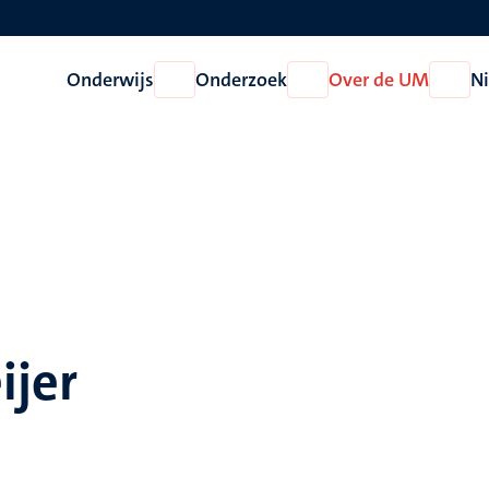
Onderwijs
Onderzoek
Over de UM
N
Open
Open
Open
Onderwijs
Onderzoek
Over
de
UM
ijer