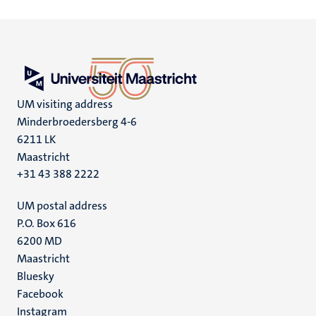
UM visiting address
Minderbroedersberg 4-6
6211 LK
Maastricht
+31 43 388 2222
UM postal address
P.O. Box 616
6200 MD
Maastricht
Social
Bluesky
Facebook
media
Instagram