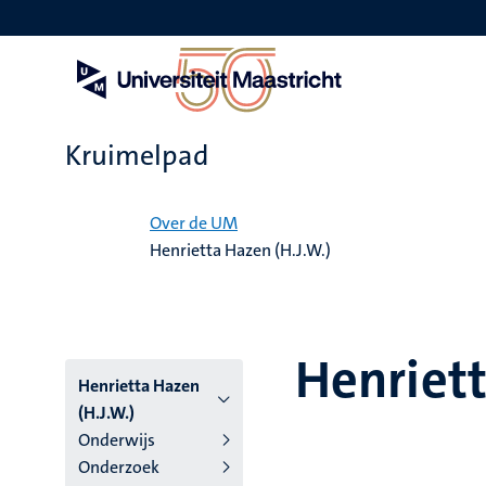
Overslaan
en
naar
de
inhoud
gaan
Kruimelpad
Home
Over de UM
Henrietta Hazen (H.J.W.)
Henriett
Henrietta Hazen
(H.J.W.)
Onderwijs
Onderzoek