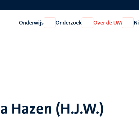
Onderwijs
Onderzoek
Over de UM
N
Open
Open
Open
Onderwijs
Onderzoek
Over
de
UM
a Hazen (H.J.W.)