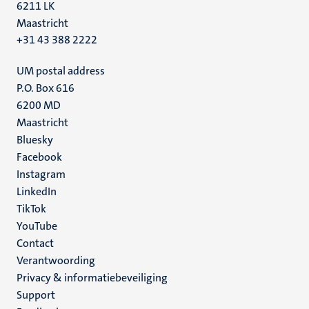
6211 LK
Maastricht
+31 43 388 2222
UM postal address
P.O. Box 616
6200 MD
Maastricht
Social
Bluesky
Facebook
media
Instagram
LinkedIn
TikTok
YouTube
Menu
Contact
Verantwoording
footer
Privacy & informatiebeveiliging
(NL)
Support