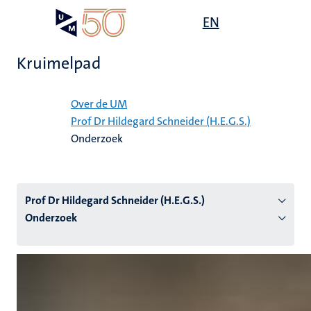
Overslaan
Open
EN
Search
My
en
UM
menu
on
naar
the
Kruimelpad
de
websit
inhoud
Home
gaan
Over de UM
Prof Dr Hildegard Schneider (H.E.G.S.)
tie
Onderzoek
s
Prof Dr Hildegard Schneider (H.E.G.S.)
Onderzoek