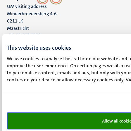
UM visiting address
Minderbroedersberg 4-6
6211 LK
Maastricht
+31 43 388 2222
This website uses cookies
UM postal address
P.O. Box 616
We use cookies to analyse the traffic on our website and 
6200 MD
improve the user experience. On certain pages we also use
Maastricht
to personalise content, emails and ads, but only with your 
Social
Bluesky
cookies on your device or allow necessary cookies only. V
Facebook
media
Instagram
LinkedIn
TikTok
YouTube
Menu
Allow all cooki
Contact
Verantwoording