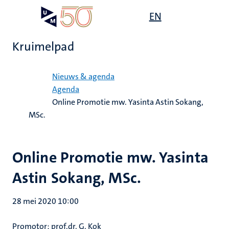
Overslaan
Open
EN
Search
My
en
UM
menu
on
naar
the
Kruimelpad
de
websit
inhoud
Home
gaan
Nieuws & agenda
Agenda
Online Promotie mw. Yasinta Astin Sokang,
MSc.
Online Promotie mw. Yasinta
Astin Sokang, MSc.
28 mei 2020 10:00
Promotor: prof.dr. G. Kok