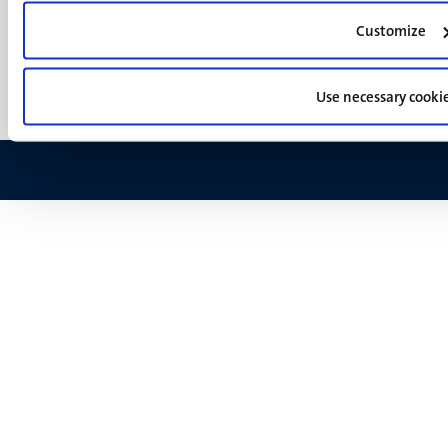
footer
Privacy & informatiebeveiliging
(NL)
Customize
Support
Feedback
Use necessary cooki