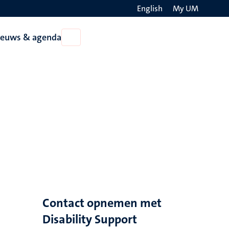
English
My UM
Search
ieuws & agenda
Open
on
Nieuws
the
&
agenda
websit
Contact opnemen met
Disability Support