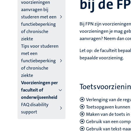
bij de F
niveau
voorzieningen
aanvragen bij
4
studeren met een
Nederlands
Bij FPN zijn voorziening
functiebeperking
voorzieningen je mag gebr
of chronische
(NL)
aanvragen? Neem dan cont
ziekte
Tips voor studeren
Let op: de faculteit bepaa
met een
bepaalde voorziening.
functiebeperking
of chronische
ziekte
Voorzieningen per
Toetsvoorzieni
faculteit of
onderwijseenheid
Verlenging van de regu
FAQ disability
Toetsopgaven kunnen i
support
Maken van de toets in 
Gebruik van een compu
Gebruik van tekst-naa