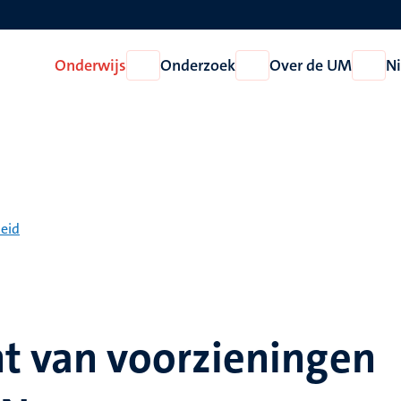
Onderwijs
Onderzoek
Over de UM
N
Open
Open
Open
Onderwijs
Onderzoek
Over
de
UM
heid
ht van voorzieningen