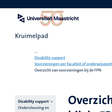
Overslaan
en
naar
de
inhoud
gaan
Kruimelpad
Home
...
Disability support
Voorzieningen per faculteit of onderwijseen
Overzicht van voorzieningen bij de FPN
Overzic
Hoofmenu
Disability support
Ondersteuning en