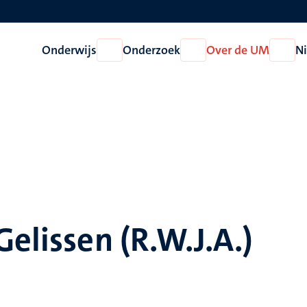
Onderwijs
Onderzoek
Over de UM
N
Open
Open
Open
Onderwijs
Onderzoek
Over
de
UM
Gelissen (R.W.J.A.)