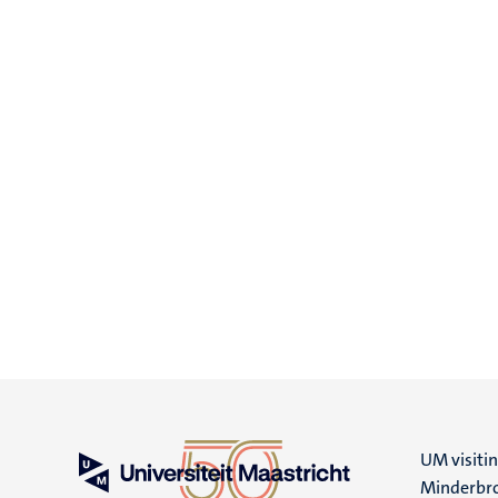
UM visiti
Minderbro