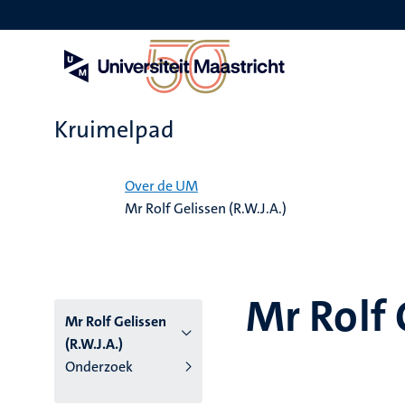
Overslaan
en
naar
de
inhoud
gaan
Kruimelpad
Home
Over de UM
Mr Rolf Gelissen (R.W.J.A.)
Mr Rolf 
Mr Rolf Gelissen
(R.W.J.A.)
Onderzoek