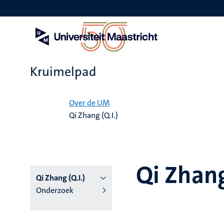
Overslaan
en
naar
de
inhoud
gaan
Kruimelpad
Home
Over de UM
Qi Zhang (Q.I.)
Qi Zhang
Qi Zhang (Q.I.)
Onderzoek