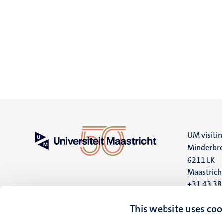
UM visiti
Minderbro
6211 LK
Maastrich
+31 43 3
UM postal
This website uses coo
P.O. Box 6