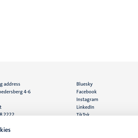
ng address
Social
Bluesky
edersberg 4-6
Facebook
media
Instagram
t
LinkedIn
88 2222
TikTok
YouTube
 address
kies
16