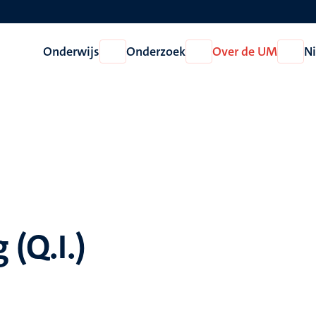
Onderwijs
Onderzoek
Over de UM
N
Open
Open
Open
Onderwijs
Onderzoek
Over
de
UM
 (Q.I.)