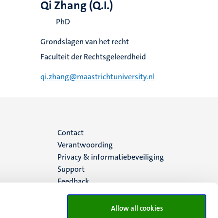
Qi Zhang (Q.I.)
PhD
Grondslagen van het recht
Faculteit der Rechtsgeleerdheid
qi.zhang@maastrichtuniversity.nl
Menu
Contact
Verantwoording
footer
Privacy & informatiebeveiliging
Support
(NL)
Feedback
Allow all cookies