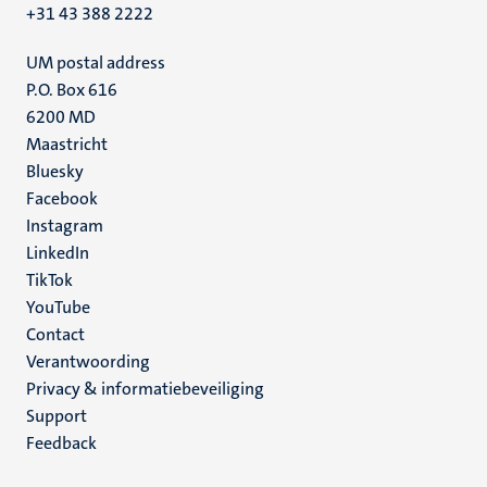
+31 43 388 2222
UM postal address
P.O. Box 616
6200 MD
Maastricht
Social
Bluesky
Facebook
media
Instagram
LinkedIn
TikTok
YouTube
Menu
Contact
Verantwoording
footer
Privacy & informatiebeveiliging
(NL)
Support
Feedback