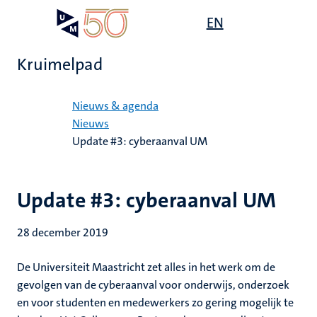
Overslaan
Open
EN
Search
My
en
UM
menu
on
naar
the
Kruimelpad
de
websit
inhoud
Home
gaan
Nieuws & agenda
Nieuws
Update #3: cyberaanval UM
Update #3: cyberaanval UM
28 december 2019
De Universiteit Maastricht zet alles in het werk om de
gevolgen van de cyberaanval voor onderwijs, onderzoek
en voor studenten en medewerkers zo gering mogelijk te